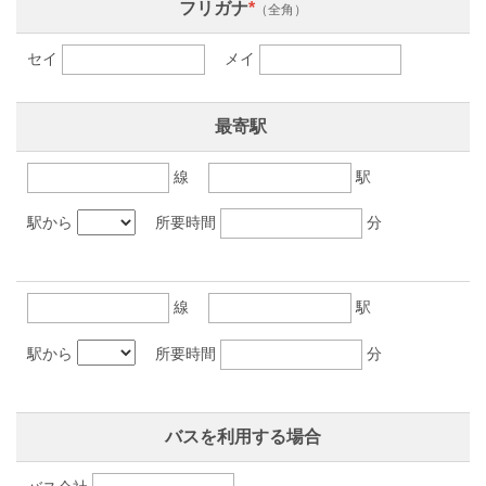
フリガナ
*
（全角）
セイ
メイ
最寄駅
線
駅
駅から
所要時間
分
線
駅
駅から
所要時間
分
バスを利用する場合